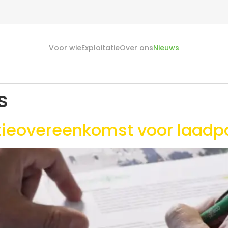
Voor wie
Exploitatie
Over ons
Nieuws
s
atieovereenkomst voor laadp