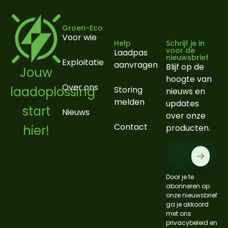
Groen-Eco
Voor wie
Help
Schrijf je in
voor de
Laadpas
nieuwsbrief
Exploitatie
aanvragen
Blijf op de
Jouw
hoogte van
Over ons
laadoplossing
Storing
nieuws en
melden
updates
start
Nieuws
over onze
Contact
hier!
producten.
Door je te
abonneren op
onze nieuwsbrief
ga je akkoord
met ons
privacybeleid en