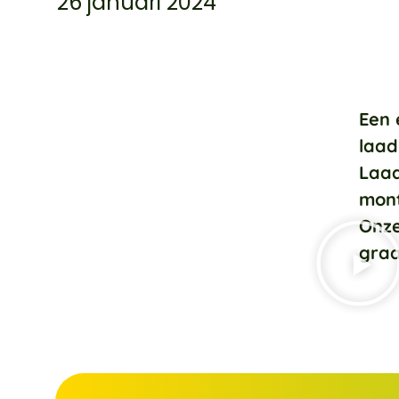
26 januari 2024
Een 
laad
Laad
mont
Onze
graa